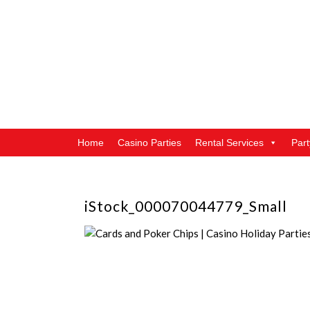
Home
Casino Parties
Rental Services
Par
iStock_000070044779_Small